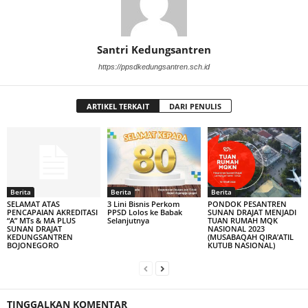
Santri Kedungsantren
https://ppsdkedungsantren.sch.id
ARTIKEL TERKAIT
DARI PENULIS
Berita
Berita
Berita
SELAMAT ATAS
3 Lini Bisnis Perkom
PONDOK PESANTREN
PENCAPAIAN AKREDITASI
PPSD Lolos ke Babak
SUNAN DRAJAT MENJADI
“A” MTs & MA PLUS
Selanjutnya
TUAN RUMAH MQK
SUNAN DRAJAT
NASIONAL 2023
KEDUNGSANTREN
(MUSABAQAH QIRA’ATIL
BOJONEGORO
KUTUB NASIONAL)
TINGGALKAN KOMENTAR