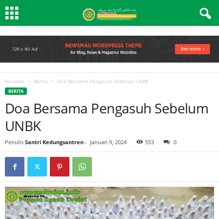
Beranda
Berita
Doa Bersama Pengasuh Sebelum UNBK
BERITA
Doa Bersama Pengasuh Sebelum
UNBK
Penulis
Santri Kedungsantren
-
Januari 9, 2024
553
0