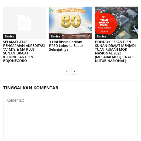
Berita
Berita
Berita
SELAMAT ATAS
3 Lini Bisnis Perkom
PONDOK PESANTREN
PENCAPAIAN AKREDITASI
PPSD Lolos ke Babak
SUNAN DRAJAT MENJADI
“A” MTs & MA PLUS
Selanjutnya
TUAN RUMAH MQK
SUNAN DRAJAT
NASIONAL 2023
KEDUNGSANTREN
(MUSABAQAH QIRA’ATIL
BOJONEGORO
KUTUB NASIONAL)
TINGGALKAN KOMENTAR