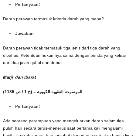
Pertanyaan:
Darah perawan termasuk kriteria darah yang mana?
Jawaban
Darah perawan tidak termasuk tiga jenis dari tiga darah yang
dibahas. Ketentuan hukumnya sama dengan benda yang keluar
dari dua jalan qubul dan dubur.
Marji’ dan Ibarat
(الموسوعة الفقهية الكويتية – (ج 1 / ص 1185
Pertanyaan:
Ada seorang perempuan yang mengeluarkan darah selam tiga
puluh hari secara terus-menerus saat pertama kali mengalami
haidh, apakah semua hari tersebut dianggap haidh atau hanya lima