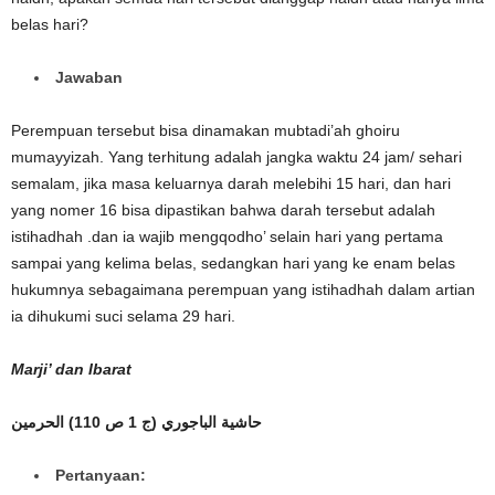
belas hari?
Jawaban
Perempuan tersebut bisa dinamakan mubtadi’ah ghoiru
mumayyizah. Yang terhitung adalah jangka waktu 24 jam/ sehari
semalam, jika masa keluarnya darah melebihi 15 hari, dan hari
yang nomer 16 bisa dipastikan bahwa darah tersebut adalah
istihadhah .dan ia wajib mengqodho’ selain hari yang pertama
sampai yang kelima belas, sedangkan hari yang ke enam belas
hukumnya sebagaimana perempuan yang istihadhah dalam artian
ia dihukumi suci selama 29 hari.
Marji’ dan Ibarat
حاشية الباجوري (ج 1 ص 110)
الحرمين
Pertanyaan: