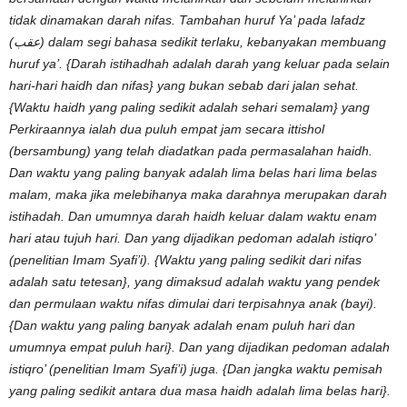
tidak dinamakan darah nifas. Tambahan huruf Ya’ pada lafadz
(
عقب
) dalam segi bahasa sedikit terlaku, kebanyakan membuang
huruf ya’. {Darah istihadhah adalah darah yang keluar pada selain
hari-hari haidh dan nifas} yang bukan sebab dari jalan sehat.
{Waktu haidh yang paling sedikit adalah sehari semalam} yang
Perkiraannya ialah dua puluh empat jam secara ittishol
(bersambung) yang telah diadatkan pada permasalahan haidh.
Dan waktu yang paling banyak adalah lima belas hari lima belas
malam, maka jika melebihanya maka darahnya merupakan darah
istihadah. Dan umumnya darah haidh keluar dalam waktu enam
hari atau tujuh hari. Dan yang dijadikan pedoman adalah istiqro’
(penelitian Imam Syafi’i). {Waktu yang paling sedikit dari nifas
adalah satu tetesan}, yang dimaksud adalah waktu yang pendek
dan permulaan waktu nifas dimulai dari terpisahnya anak (bayi).
{Dan waktu yang paling banyak adalah enam puluh hari dan
umumnya empat puluh hari}. Dan yang dijadikan pedoman adalah
istiqro’ (penelitian Imam Syafi’i) juga. {Dan jangka waktu pemisah
yang paling sedikit antara dua masa haidh adalah lima belas hari}.