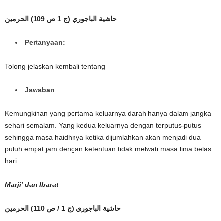
حاشية الباجوري (ج 1 ص 109)
الحرمين
Pertanyaan:
Tolong jelaskan kembali tentang
Jawaban
Kemungkinan yang pertama keluarnya darah hanya dalam jangka
sehari semalam. Yang kedua keluarnya dengan terputus-putus
sehingga masa haidhnya ketika dijumlahkan akan menjadi dua
puluh empat jam dengan ketentuan tidak melwati masa lima belas
hari.
Marji’ dan Ibarat
ص 110) الحرمين
/
حاشية الباجوري (ج 1