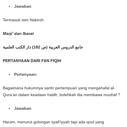
Jawaban
Termasuk isim Nakiroh
Marji’ dan Ibarat
جامع الدروس العربية (ص 182) دار الكتب العلمية
PERTANYAAN DARI FAN FIQIH
Pertanyaan:
Bagaimana hukumnya santri pertempuan yang mengahafal al-
Qura’an dalam keadaan haidh, bolehkah dia membawa mushaf ?
Jawaban
Haram, menurut golongan syafi’iyyah tapi ada qoul yang