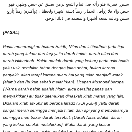
سنين) قمرية فلو رأته قبل تمام التسع بزمن يضيق عن حيض وطهر، فهو
حيض وإلا فلا (وأقل الحمل) زمناً (ستة أشهر) ولحظتان (وأكثره) زمناً (أربع
سنين وغالبه تسعة أشهر) والمعتمد في ذلك الوجود
(PASAL)
Pasal menerangkan hukum Haidh, Nifas dan istihadhah {ada tiga
darah yang keluar dari farji yaitu darah haidh, darah nifas dan
darah istihadhah. Haidh adalah darah yang keluar) pada usia haidh
yaitu usia sembilan tahun dengan jalan sehat, bukan karena
penyakit, akan tetapi karena suatu hal yang telah menjadi watak
(alami) dan {bukan sebab melahirkan}. Ucapan Mushonif berupa
{Warna darah haidh adalah hitam, juga bersifat panas dan
menyakitkan} itu tidak ditemukan dinaskah kitab matan yang lain.
Didalam kitab as-Shihah berupa lafadz (
احتدم الدم
)
yaitu darah
sangat merah sehingga menjadi hitam dan api yang membakarnya
sehingga membakar darah tersebut. {Darah Nifas adalah darah
yang keluar setelah melahirkan}. Maka darah yang keluar
bersamaan dengan waktu melahirkan dan sebelum melahirkan