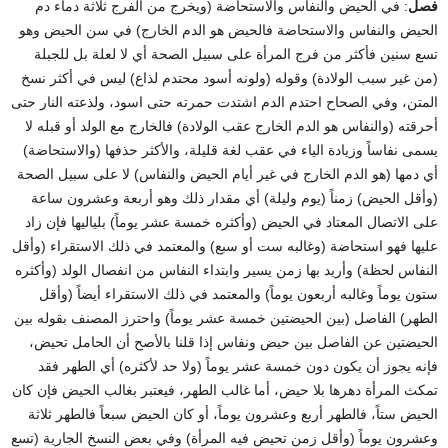
فصل
: في الحيض والنفاس والاستحاضة (ويخرج من الفرج ثلاثة دماء دم
الحيض والنفاس والاستحاضة فالحيض هو الدم الخارج) في سن الحيض وهو
تسع سنين فأكثر من فرج المرأة على سبيل الصحة أي لا لعلة بل للجبلة
(من غير سبب الولادة) وقوله (ولونه أسود محتدم لذاع) ليس في أكثر نسخ
المتن، وفي الصحاح احتدم الدم اشتدت حمرته حتى اسود، ولذعته النار حتى
أحرقته (والنفاس هو الدم الخارج عقب الولادة) فالخارج مع الولد أو قبله لا
يسمى نفاساً وزيادة الياء في عقب لغة قليلة، والأكثر حذفها (والاستحاضة)
أي دمها (هو الدم الخارج في غير أيام الحيض والنفاس) لا على سبيل الصحة
(وأقل الحيض) زمناً (يوم وليلة) أي مقدار ذلك وهو أربعة وعشرون ساعة
على الاتصال المعتاد في الحيض (وأكثره خمسة عشر يوماً) بلياليها فإن زاد
عليها فهو استحاضة (وغالبه ست أو سبع) والمعتمد في ذلك الاستقراء (وأقل
النفاس لحظة) وأريد بها زمن يسير وابتداء النفاس من انفصال الولد (وأكثره
ستون يوماً وغالبه أربعون يوماً) والمعتمد في ذلك الاستقراء أيضاً (وأقل
الطهر) الفاصل (بين الحيضتين خمسة عشر يوماً) واحترز المصنف بقوله بين
الحيضتين عن الفاصل بين حيض ونفاس إذا قلنا بالأصح أن الحامل تحيض،
فإنه يجوز أن يكون دون خمسة عشر يوماً (ولا حد لأكثره) أي الطهر فقد
تمكث المرأة دهرها بلا حيض، أما غالب الطهر، فيعتبر بغالب الحيض فإن كان
الحيض ستاً، فالطهر أربع وعشرون يوماً، أو كان الحيض سبعاً فالطهر ثلاثة
وعشرون يوماً (وأقل زمن تحيض فيه المرأة) وفي بعض النسخ الجارية (تسع