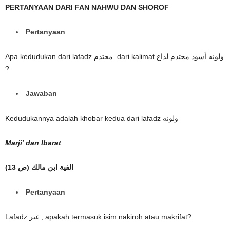
PERTANYAAN DARI FAN NAHWU DAN SHOROF
Pertanyaan
Apa kedudukan dari lafadz محتدم dari kalimat ولونه أسود محتدم لذاع
?
Jawaban
Kedudukannya adalah khobar kedua dari lafadz ولونه
Marji’ dan Ibarat
(الفية ابن مالك (ص 13
Pertanyaan
Lafadz غير , apakah termasuk isim nakiroh atau makrifat?