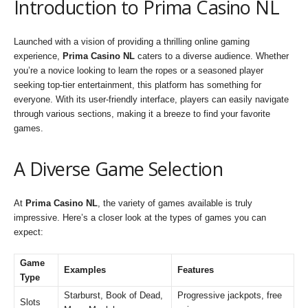
Introduction to Prima Casino NL
Launched with a vision of providing a thrilling online gaming
experience,
Prima Casino NL
caters to a diverse audience. Whether
you’re a novice looking to learn the ropes or a seasoned player
seeking top-tier entertainment, this platform has something for
everyone. With its user-friendly interface, players can easily navigate
through various sections, making it a breeze to find your favorite
games.
A Diverse Game Selection
At
Prima Casino NL
, the variety of games available is truly
impressive. Here’s a closer look at the types of games you can
expect:
Game
Examples
Features
Type
Starburst, Book of Dead,
Progressive jackpots, free
Slots