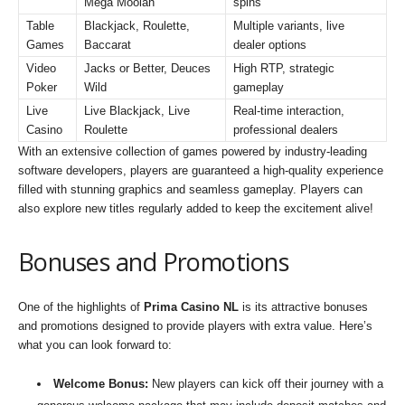
Mega Moolah
spins
Table
Blackjack, Roulette,
Multiple variants, live
Games
Baccarat
dealer options
Video
Jacks or Better, Deuces
High RTP, strategic
Poker
Wild
gameplay
Live
Live Blackjack, Live
Real-time interaction,
Casino
Roulette
professional dealers
With an extensive collection of games powered by industry-leading
software developers, players are guaranteed a high-quality experience
filled with stunning graphics and seamless gameplay. Players can
also explore new titles regularly added to keep the excitement alive!
Bonuses and Promotions
One of the highlights of
Prima Casino NL
is its attractive bonuses
and promotions designed to provide players with extra value. Here’s
what you can look forward to:
Welcome Bonus:
New players can kick off their journey with a