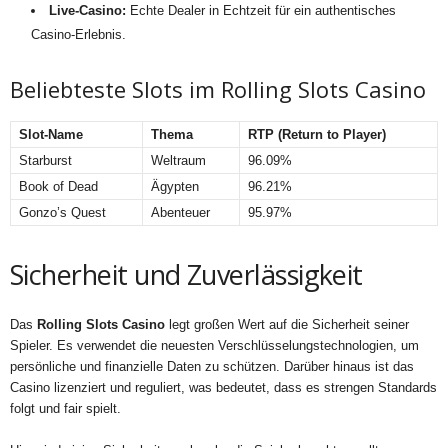
Live-Casino:
Echte Dealer in Echtzeit für ein authentisches
Casino-Erlebnis.
Beliebteste Slots im Rolling Slots Casino
Slot-Name
Thema
RTP (Return to Player)
Starburst
Weltraum
96.09%
Book of Dead
Ägypten
96.21%
Gonzo’s Quest
Abenteuer
95.97%
Sicherheit und Zuverlässigkeit
Das
Rolling Slots Casino
legt großen Wert auf die Sicherheit seiner
Spieler. Es verwendet die neuesten Verschlüsselungstechnologien, um
persönliche und finanzielle Daten zu schützen. Darüber hinaus ist das
Casino lizenziert und reguliert, was bedeutet, dass es strengen Standards
folgt und fair spielt.