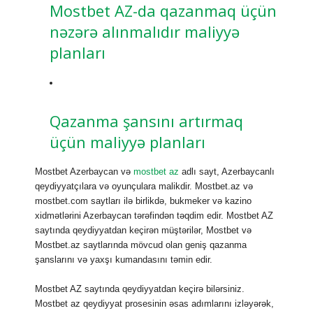
Mostbet AZ-da qazanmaq üçün
nəzərə alınmalıdır maliyyə
planları
Qazanma şansını artırmaq
üçün maliyyə planları
Mostbet Azerbaycan və
mostbet az
adlı sayt, Azerbaycanlı
qeydiyyatçılara və oyunçulara malikdir. Mostbet.az və
mostbet.com saytları ilə birlikdə, bukmeker və kazino
xidmətlərini Azerbaycan tərəfindən təqdim edir. Mostbet AZ
saytında qeydiyyatdan keçirən müştərilər, Mostbet və
Mostbet.az saytlarında mövcud olan geniş qazanma
şanslarını və yaxşı kumandasını təmin edir.
Mostbet AZ saytında qeydiyyatdan keçirə bilərsiniz.
Mostbet az qeydiyyat prosesinin əsas adımlarını izləyərək,