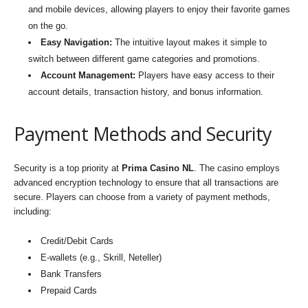
and mobile devices, allowing players to enjoy their favorite games
on the go.
Easy Navigation:
The intuitive layout makes it simple to
switch between different game categories and promotions.
Account Management:
Players have easy access to their
account details, transaction history, and bonus information.
Payment Methods and Security
Security is a top priority at
Prima Casino NL
. The casino employs
advanced encryption technology to ensure that all transactions are
secure. Players can choose from a variety of payment methods,
including:
Credit/Debit Cards
E-wallets (e.g., Skrill, Neteller)
Bank Transfers
Prepaid Cards