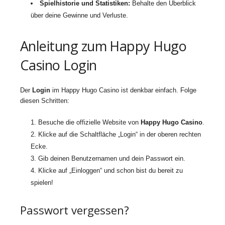
Spielhistorie und Statistiken:
Behalte den Überblick
über deine Gewinne und Verluste.
Anleitung zum Happy Hugo
Casino Login
Der
Login
im Happy Hugo Casino ist denkbar einfach. Folge
diesen Schritten:
Besuche die offizielle Website von
Happy Hugo Casino
.
Klicke auf die Schaltfläche „Login“ in der oberen rechten
Ecke.
Gib deinen Benutzernamen und dein Passwort ein.
Klicke auf „Einloggen“ und schon bist du bereit zu
spielen!
Passwort vergessen?