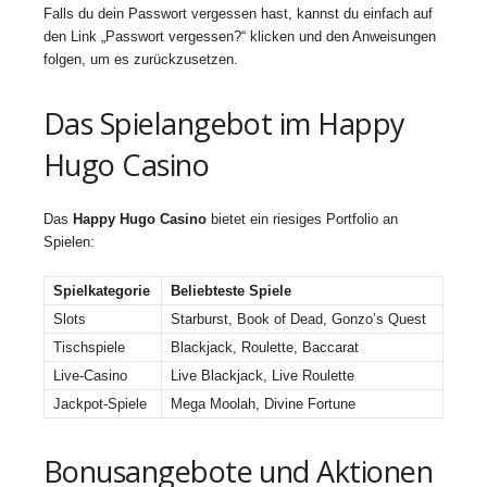
Falls du dein Passwort vergessen hast, kannst du einfach auf
den Link „Passwort vergessen?“ klicken und den Anweisungen
folgen, um es zurückzusetzen.
Das Spielangebot im Happy
Hugo Casino
Das
Happy Hugo Casino
bietet ein riesiges Portfolio an
Spielen:
Spielkategorie
Beliebteste Spiele
Slots
Starburst, Book of Dead, Gonzo’s Quest
Tischspiele
Blackjack, Roulette, Baccarat
Live-Casino
Live Blackjack, Live Roulette
Jackpot-Spiele
Mega Moolah, Divine Fortune
Bonusangebote und Aktionen