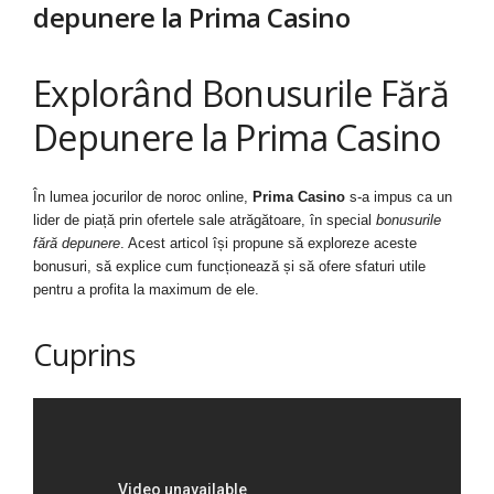
depunere la Prima Casino
Explorând Bonusurile Fără
Depunere la Prima Casino
În lumea jocurilor de noroc online,
Prima Casino
s-a impus ca un
lider de piață prin ofertele sale atrăgătoare, în special
bonusurile
fără depunere
. Acest articol își propune să exploreze aceste
bonusuri, să explice cum funcționează și să ofere sfaturi utile
pentru a profita la maximum de ele.
Cuprins