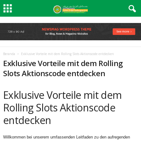
Beranda
Exklusive Vorteile mit dem Rolling Slots Aktionscode entdecken
Exklusive Vorteile mit dem Rolling
Slots Aktionscode entdecken
Exklusive Vorteile mit dem
Rolling Slots Aktionscode
entdecken
Willkommen bei unserem umfassenden Leitfaden zu den aufregenden