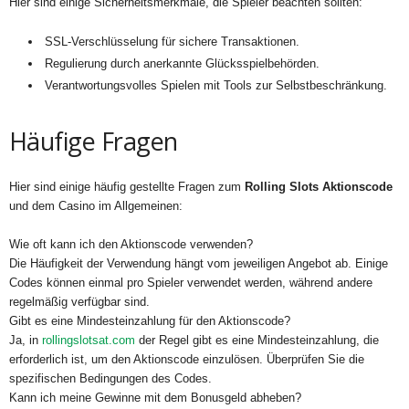
Hier sind einige Sicherheitsmerkmale, die Spieler beachten sollten:
SSL-Verschlüsselung für sichere Transaktionen.
Regulierung durch anerkannte Glücksspielbehörden.
Verantwortungsvolles Spielen mit Tools zur Selbstbeschränkung.
Häufige Fragen
Hier sind einige häufig gestellte Fragen zum
Rolling Slots Aktionscode
und dem Casino im Allgemeinen:
Wie oft kann ich den Aktionscode verwenden?
Die Häufigkeit der Verwendung hängt vom jeweiligen Angebot ab. Einige
Codes können einmal pro Spieler verwendet werden, während andere
regelmäßig verfügbar sind.
Gibt es eine Mindesteinzahlung für den Aktionscode?
Ja, in
rollingslotsat.com
der Regel gibt es eine Mindesteinzahlung, die
erforderlich ist, um den Aktionscode einzulösen. Überprüfen Sie die
spezifischen Bedingungen des Codes.
Kann ich meine Gewinne mit dem Bonusgeld abheben?