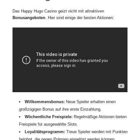
Das Happy Hugo Casino geizt nicht mit attraktiven
Bonusangeboten
. Hier sind einige der besten Aktionen:
Willkommensbonus:
Neue Spieler erhalten einen
großzügigen Bonus auf ihre erste Einzahlung.
Wöchentliche Freispiele:
Regelmäßige Aktionen bieten
Freispiele für ausgewählte Slots.
Loyalitätsprogramm:
Treue Spieler werden mit Punkten
belohnt, die gegen Prämien eingelöst werden können.