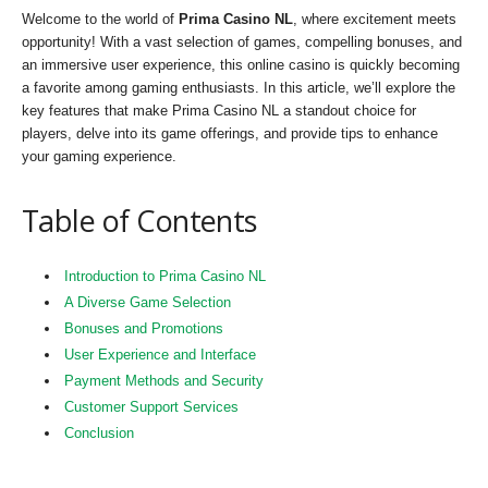
Welcome to the world of
Prima Casino NL
, where excitement meets
opportunity! With a vast selection of games, compelling bonuses, and
an immersive user experience, this online casino is quickly becoming
a favorite among gaming enthusiasts. In this article, we’ll explore the
key features that make Prima Casino NL a standout choice for
players, delve into its game offerings, and provide tips to enhance
your gaming experience.
Table of Contents
Introduction to Prima Casino NL
A Diverse Game Selection
Bonuses and Promotions
User Experience and Interface
Payment Methods and Security
Customer Support Services
Conclusion