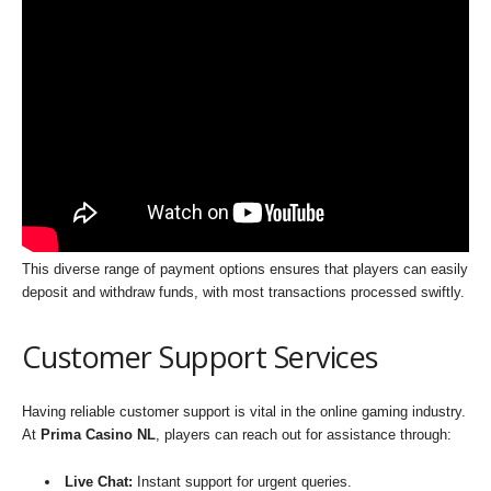
This diverse range of payment options ensures that players can easily
deposit and withdraw funds, with most transactions processed swiftly.
Customer Support Services
Having reliable customer support is vital in the online gaming industry.
At
Prima Casino NL
, players can reach out for assistance through:
Live Chat:
Instant support for urgent queries.