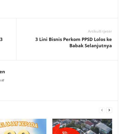
Artikulli tjetër
3
3 Lini Bisnis Perkom PPSD Lolos ke
Babak Selanjutnya
en
.id