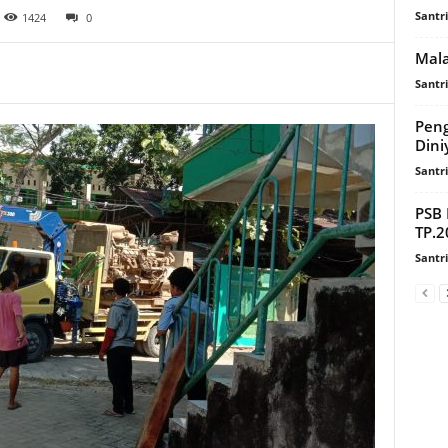
Santr
1424
0
Mala
Santr
Peng
Dini
Santr
PSB 
TP.2
Santr