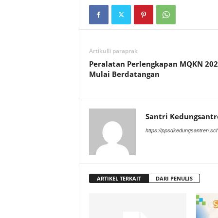
Artikulli paraprak
Peralatan Perlengkapan MQKN 202
Mulai Berdatangan
Santri Kedungsantr
https://ppsdkedungsantren.sch
ARTIKEL TERKAIT
DARI PENULIS