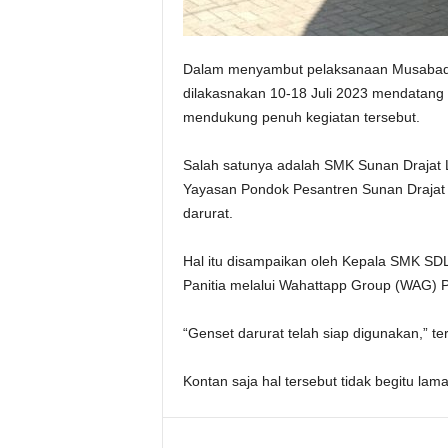
n
t
r
e
Dalam menyambut pelaksanaan Musabaqa
n
dilakasnakan 10-18 Juli 2023 mendatang d
mendukung penuh kegiatan tersebut.
Salah satunya adalah SMK Sunan Drajat
Yayasan Pondok Pesantren Sunan Drajat (
darurat.
Hal itu disampaikan oleh Kepala SMK SD
Panitia melalui Wahattapp Group (WAG) P
“Genset darurat telah siap digunakan,” te
Kontan saja hal tersebut tidak begitu lama