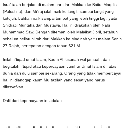
Isra` ialah berjalan di malam hari dari Makkah ke Baitul Maqdis
(Palestina), dan Mi`raj ialah naik ke langit, sampai langit yang
ketujuh, bahkan naik sampai tempat yang lebih tinggi lagi, yaitu
Shidratil Muntaha dan Mustawa. Hal ini dilakukan oleh Nabi
Muhammad Saw. Dengan ditemani oleh Malaikat Jibril, setahun
sebelum beliau hijrah dari Makkah ke Madinah yaitu malam Senin
27 Rajab, bertepatan dengan tahun 621 M.
Inilah i`tiqad umat Islam, Kaum Ahlusunah wal jamaah, dan
begitulah i`tiqad atau kepercayaan Jumhur Umat Islam di atas
dunia dari dulu sampai sekarang. Orang yang tidak mempercayai
hal ini dianggap kaum Mu`tazilah yang sesat yang harus
diinsyafkan.
Dalil dari kepercayaan ini adalah:
سبحن الذي أسراى بعبده ليلا من المسجد الحرام الى المسجد الأقصا الذى