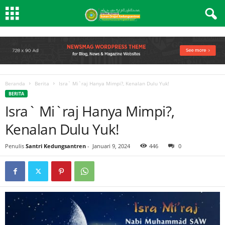
Beranda
Berita
Isra` Mi`raj Hanya Mimpi?, Kenalan Dulu Yuk!
BERITA
Isra` Mi`raj Hanya Mimpi?,
Kenalan Dulu Yuk!
Penulis
Santri Kedungsantren
-
Januari 9, 2024
446
0