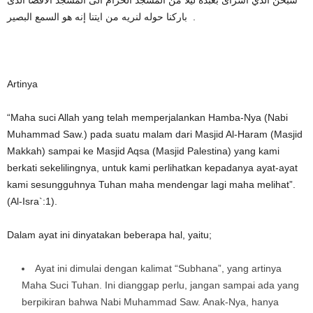
باركنا حوله لنريه من ايتنا إنه هو السمع البصير .
Artinya
“Maha suci Allah yang telah memperjalankan Hamba-Nya (Nabi
Muhammad Saw.) pada suatu malam dari Masjid Al-Haram (Masjid
Makkah) sampai ke Masjid Aqsa (Masjid Palestina) yang kami
berkati sekelilingnya, untuk kami perlihatkan kepadanya ayat-ayat
kami sesungguhnya Tuhan maha mendengar lagi maha melihat”.
(Al-Isra`:1).
Dalam ayat ini dinyatakan beberapa hal, yaitu;
Ayat ini dimulai dengan kalimat “Subhana”, yang artinya
Maha Suci Tuhan. Ini dianggap perlu, jangan sampai ada yang
berpikiran bahwa Nabi Muhammad Saw. Anak-Nya, hanya