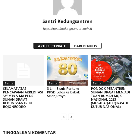
Santri Kedungsantren
https://ppsdkedungsantren.sch.id
ARTIKEL TERKAIT
DARI PENULIS
Berita
Berita
Berita
SELAMAT ATAS
3 Lini Bisnis Perkom
PONDOK PESANTREN
PENCAPAIAN AKREDITASI
PPSD Lolos ke Babak
SUNAN DRAJAT MENJADI
“A” MTs & MA PLUS
Selanjutnya
TUAN RUMAH MQK
SUNAN DRAJAT
NASIONAL 2023
KEDUNGSANTREN
(MUSABAQAH QIRA’ATIL
BOJONEGORO
KUTUB NASIONAL)
TINGGALKAN KOMENTAR