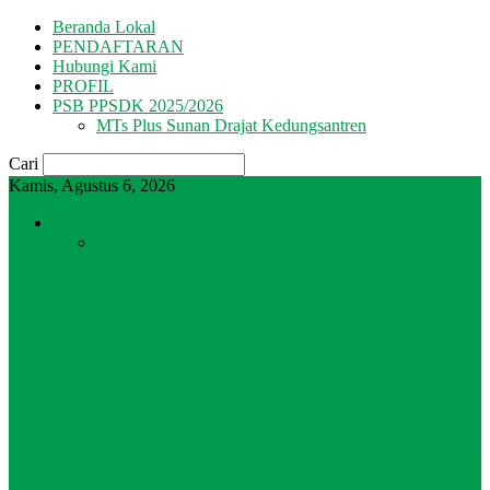
Beranda Lokal
PENDAFTARAN
Hubungi Kami
PROFIL
PSB PPSDK 2025/2026
MTs Plus Sunan Drajat Kedungsantren
Cari
Kamis, Agustus 6, 2026
Beranda Lokal
SELAMAT ATAS PENCAPAIAN AKREDITASI
“A” MTs & MA PLUS SUNAN DRAJAT
KEDUNGSANTREN BOJONEGORO
SMK SDL Siapkan Genset untuk MQKN 2023
3 Lini Bisnis Perkom PPSD Lolos ke Babak
Selanjutnya
PONDOK PESANTREN SUNAN DRAJAT
MENJADI TUAN RUMAH MQK NASIONAL 2023
(MUSABAQAH QIRA’ATIL KUTUB NASIONAL)