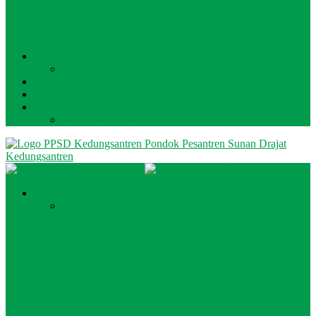
Perubahan Jadwal Penerimaan Santri Baru Pondok
Pesantren Sunan Drajat Lamongan Menyusul Event
Musabaqah Qiroa’til Kutub Nasional 2023
PENDAFTARAN
Hubungi Kami
PROFIL
PSB PPSDK 2025/2026
MTs Plus Sunan Drajat Kedungsantren
Pondok Pesantren Sunan Drajat
Kedungsantren
Beranda Lokal
SELAMAT ATAS PENCAPAIAN AKREDITASI
“A” MTs & MA PLUS SUNAN DRAJAT
KEDUNGSANTREN BOJONEGORO
SMK SDL Siapkan Genset untuk MQKN 2023
3 Lini Bisnis Perkom PPSD Lolos ke Babak
Selanjutnya