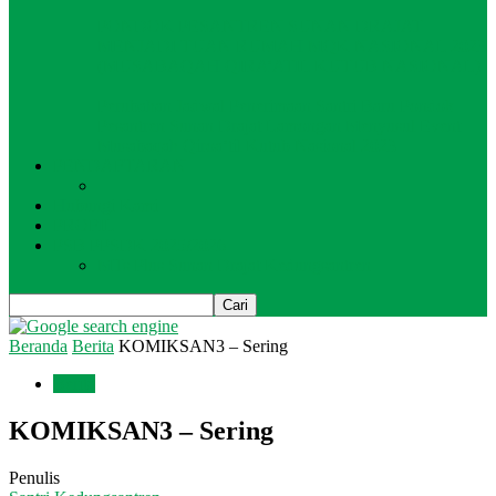
PONDOK PESANTREN SUNAN DRAJAT
MENJADI TUAN RUMAH MQK NASIONAL 2023
(MUSABAQAH QIRA’ATIL KUTUB NASIONAL)
Perubahan Jadwal Penerimaan Santri Baru Pondok
Pesantren Sunan Drajat Lamongan Menyusul Event
Musabaqah Qiroa’til Kutub Nasional 2023
PENDAFTARAN
Hubungi Kami
PROFIL
PSB PPSDK 2025/2026
MTs Plus Sunan Drajat Kedungsantren
Beranda
Berita
KOMIKSAN3 – Sering
Berita
KOMIKSAN3 – Sering
Penulis