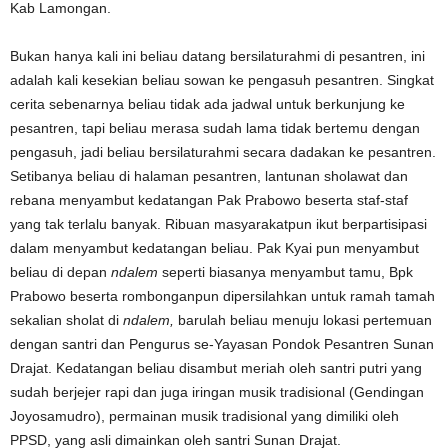
Kab Lamongan.
Bukan hanya kali ini beliau datang bersilaturahmi di pesantren, ini
adalah kali kesekian beliau sowan ke pengasuh pesantren. Singkat
cerita sebenarnya beliau tidak ada jadwal untuk berkunjung ke
pesantren, tapi beliau merasa sudah lama tidak bertemu dengan
pengasuh, jadi beliau bersilaturahmi secara dadakan ke pesantren.
Setibanya beliau di halaman pesantren, lantunan sholawat dan
rebana menyambut kedatangan Pak Prabowo beserta staf-staf
yang tak terlalu banyak. Ribuan masyarakatpun ikut berpartisipasi
dalam menyambut kedatangan beliau. Pak Kyai pun menyambut
beliau di depan
ndalem
seperti biasanya menyambut tamu, Bpk
Prabowo beserta rombonganpun dipersilahkan untuk ramah tamah
sekalian sholat di
ndalem,
barulah beliau menuju lokasi pertemuan
dengan santri dan Pengurus se-Yayasan Pondok Pesantren Sunan
Drajat. Kedatangan beliau disambut meriah oleh santri putri yang
sudah berjejer rapi dan juga iringan musik tradisional (Gendingan
Joyosamudro), permainan musik tradisional yang dimiliki oleh
PPSD, yang asli dimainkan oleh santri Sunan Drajat.