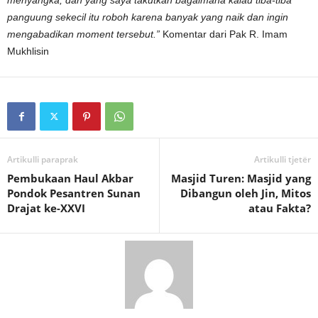
menyangka, dan yang saya takutkan bagaimana kalau tiba-tiba
panguung sekecil itu roboh karena banyak yang naik dan ingin
mengabadikan moment tersebut.”
Komentar dari Pak R. Imam
Mukhlisin
Artikulli paraprak
Artikulli tjetër
Pembukaan Haul Akbar
Masjid Turen: Masjid yang
Pondok Pesantren Sunan
Dibangun oleh Jin, Mitos
Drajat ke-XXVI
atau Fakta?