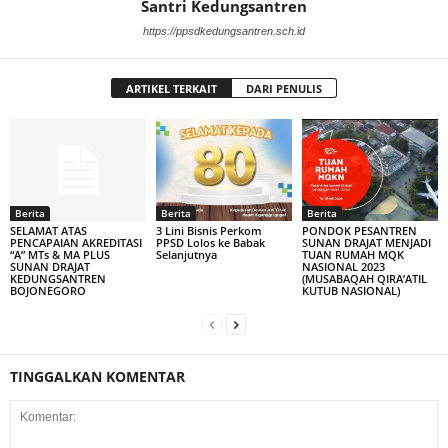
Santri Kedungsantren
https://ppsdkedungsantren.sch.id
ARTIKEL TERKAIT
DARI PENULIS
Berita
Berita
Berita
SELAMAT ATAS
3 Lini Bisnis Perkom
PONDOK PESANTREN
PENCAPAIAN AKREDITASI
PPSD Lolos ke Babak
SUNAN DRAJAT MENJADI
“A” MTs & MA PLUS
Selanjutnya
TUAN RUMAH MQK
SUNAN DRAJAT
NASIONAL 2023
KEDUNGSANTREN
(MUSABAQAH QIRA’ATIL
BOJONEGORO
KUTUB NASIONAL)
TINGGALKAN KOMENTAR