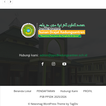
Hubungi kami:
admin@ppsdkedungsantren.sch.id
Beranda Lokal
PENDAFTARAN
Hubungi Kami
PROFIL
PSB PPSDK 2025/2026
© Newsmag WordPress Theme by TagDiv