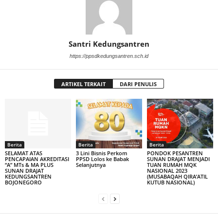
Santri Kedungsantren
https://ppsdkedungsantren.sch.id
ARTIKEL TERKAIT
DARI PENULIS
Berita
Berita
Berita
SELAMAT ATAS
3 Lini Bisnis Perkom
PONDOK PESANTREN
PENCAPAIAN AKREDITASI
PPSD Lolos ke Babak
SUNAN DRAJAT MENJADI
“A” MTs & MA PLUS
Selanjutnya
TUAN RUMAH MQK
SUNAN DRAJAT
NASIONAL 2023
KEDUNGSANTREN
(MUSABAQAH QIRA’ATIL
BOJONEGORO
KUTUB NASIONAL)