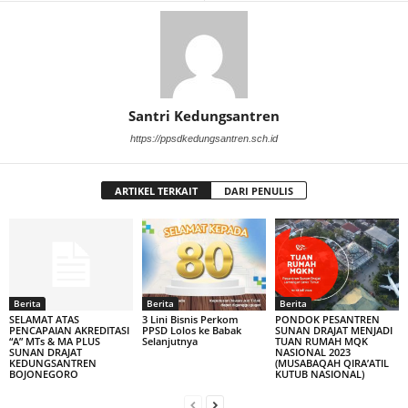
Santri Kedungsantren
https://ppsdkedungsantren.sch.id
ARTIKEL TERKAIT
DARI PENULIS
Berita
Berita
Berita
SELAMAT ATAS
3 Lini Bisnis Perkom
PONDOK PESANTREN
PENCAPAIAN AKREDITASI
PPSD Lolos ke Babak
SUNAN DRAJAT MENJADI
“A” MTs & MA PLUS
Selanjutnya
TUAN RUMAH MQK
SUNAN DRAJAT
NASIONAL 2023
KEDUNGSANTREN
(MUSABAQAH QIRA’ATIL
BOJONEGORO
KUTUB NASIONAL)