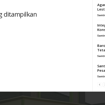
Agar
Lest
g ditampilkan
Santr
Inte
Kons
Santr
Baro
Teta
Santr
Sant
Pesa
Santr