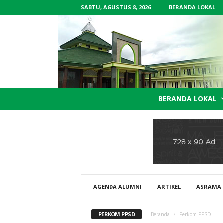
SABTU, AGUSTUS 8, 2026
BERANDA LOKAL
P
BERANDA LOKAL
o
n
d
o
k
P
e
s
a
AGENDA ALUMNI
ARTIKEL
ASRAMA
n
t
PERKOM PPSD
Beranda
Perkom PPSD
r