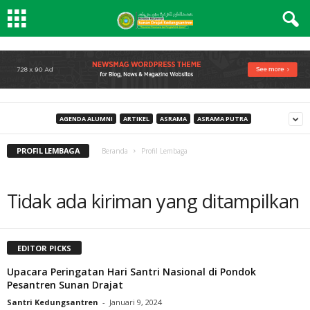
AGENDA ALUMNI
ARTIKEL
ASRAMA
ASRAMA PUTRA
PROFIL LEMBAGA
Beranda
Profil Lembaga
Tidak ada kiriman yang ditampilkan
EDITOR PICKS
Upacara Peringatan Hari Santri Nasional di Pondok
Pesantren Sunan Drajat
Santri Kedungsantren
-
Januari 9, 2024