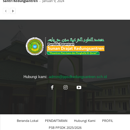
Santri Kedungsantren
-
Januari 9, 2024
Hubungi kami:
admin@ppsdkedungsantren.sch.id
Beranda Lokal
PENDAFTARAN
Hubungi Kami
PROFIL
PSB PPSDK 2025/2026