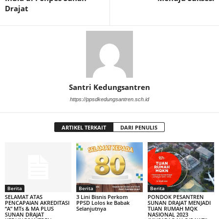
Drajat
Santri Kedungsantren
https://ppsdkedungsantren.sch.id
ARTIKEL TERKAIT
DARI PENULIS
Berita
Berita
Berita
SELAMAT ATAS
3 Lini Bisnis Perkom
PONDOK PESANTREN
PENCAPAIAN AKREDITASI
PPSD Lolos ke Babak
SUNAN DRAJAT MENJADI
“A” MTs & MA PLUS
Selanjutnya
TUAN RUMAH MQK
SUNAN DRAJAT
NASIONAL 2023