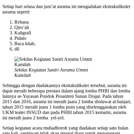
Setiap hari selasa dan jum’at asrama ini mengadakan ekstrakulikuler
asrama seperti:
Rebana
Qiro’ah
Kaligrafi
Pidato
Baca kitab,
dll
Sekilas Kegiatan Santri Asrama Ummi
Kamilah
Sehingga dengan diadakannya ekstrakulikuler tersebut, asrama ini
dapat meraih beberapa prestasi dalam ajang lomba PHBI dan lomba
lainnya se-Yayasan Pondok Pesantren Sunan Drajat. Pada tahun
2015 dan 2016, asrama ini meraih juara 2 lomba sholawat al-banjari,
tahun 2015 meraih juara 1 lomba puisi yang diselenggarakan oleh
UKM teater INSUD dan pada PHBI tahun 2015 kemarin, asrama
ini meraih juara 2 lomba yel-yel.
Setiap kegiatan acara muhadhoroh yang diadakan setiap satu bulan
satu kali, santriwati tidak akan tinggal diam untuk menanggapi