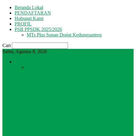
Beranda Lokal
PENDAFTARAN
Hubungi Kami
PROFIL
PSB PPSDK 2025/2026
MTs Plus Sunan Drajat Kedungsantren
Cari
Sabtu, Agustus 8, 2026
Beranda Lokal
SELAMAT ATAS PENCAPAIAN AKREDITASI
“A” MTs & MA PLUS SUNAN DRAJAT
KEDUNGSANTREN BOJONEGORO
SMK SDL Siapkan Genset untuk MQKN 2023
3 Lini Bisnis Perkom PPSD Lolos ke Babak
Selanjutnya
PONDOK PESANTREN SUNAN DRAJAT
MENJADI TUAN RUMAH MQK NASIONAL 2023
(MUSABAQAH QIRA’ATIL KUTUB NASIONAL)