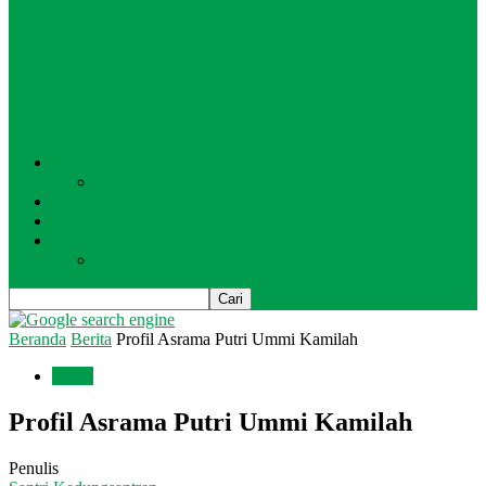
PONDOK PESANTREN SUNAN DRAJAT
MENJADI TUAN RUMAH MQK NASIONAL 2023
(MUSABAQAH QIRA’ATIL KUTUB NASIONAL)
Perubahan Jadwal Penerimaan Santri Baru Pondok
Pesantren Sunan Drajat Lamongan Menyusul Event
Musabaqah Qiroa’til Kutub Nasional 2023
PENDAFTARAN
Hubungi Kami
PROFIL
PSB PPSDK 2025/2026
MTs Plus Sunan Drajat Kedungsantren
Beranda
Berita
Profil Asrama Putri Ummi Kamilah
Berita
Profil Asrama Putri Ummi Kamilah
Penulis