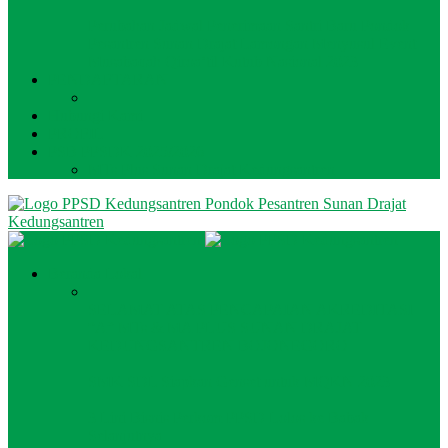
Perubahan Jadwal Penerimaan Santri Baru Pondok
Pesantren Sunan Drajat Lamongan Menyusul Event
Musabaqah Qiroa’til Kutub Nasional 2023
PENDAFTARAN
Hubungi Kami
PROFIL
PSB PPSDK 2025/2026
MTs Plus Sunan Drajat Kedungsantren
Pondok Pesantren Sunan Drajat
Kedungsantren
Beranda Lokal
SELAMAT ATAS PENCAPAIAN AKREDITASI
“A” MTs & MA PLUS SUNAN DRAJAT
KEDUNGSANTREN BOJONEGORO
SMK SDL Siapkan Genset untuk MQKN 2023
3 Lini Bisnis Perkom PPSD Lolos ke Babak
Selanjutnya