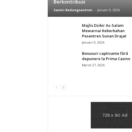
Berkontribusi
Santri Kedungsantren
-
Januari 9, 2024
Majlis Dzikir As-Salam
Mewarnai Keberkahan
Pesantren Sunan Drajat
Januari 9, 2024
Bonusuri captivante fără
depunere la Prima Casino
Maret 27, 2026