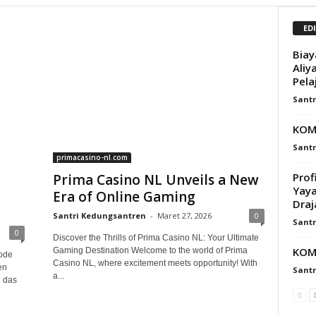
ED
Biay
Aliy
Pela
Santr
KOMI
Santr
primacasino-nl.com
Prof
Prima Casino NL Unveils a New
Yaya
Era of Online Gaming
Draj
Santri Kedungsantren
-
Maret 27, 2026
0
Santr
0
Discover the Thrills of Prima Casino NL: Your Ultimate
KOM
Gaming Destination Welcome to the world of Prima
code
Casino NL, where excitement meets opportunity! With
en
Santr
a...
e das