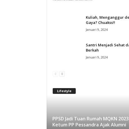
Kuliah, Menganggur d
Gaya? Chuakss!!
Januari 9, 2024
Santri Menjadi Sehat d
Berkah
Januari 9, 2024
Lifestyle
PPSD Jadi Tuan Rumah MQKN 2023
Ketum PP Pessandra Ajak Alumni